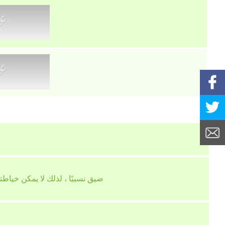
هيكل جلد الركيزة الصلب ، والجزء العلوي من الجلد الاصطناعي والجلد PVC ضيق نسبي