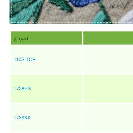
نموذج
110S TOP
1738ES
1738KK