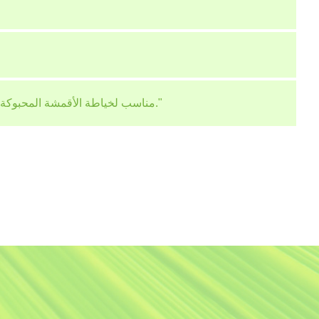
"مناسب لخياطة الأقمشة المحبوكة المتوسطة السميكة والملابس الرياضية وملابس السباحة والملابس الداخلية وغيرها من المواد."