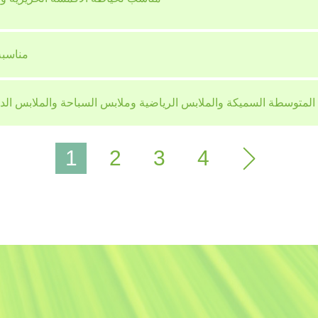
مناسبة
1
2
3
4