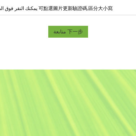
يمكنك النقر فوق الصورة لتحديث رمز التحقق الذي يتأثر بحالة الأحرف 可點選圖片更新驗證碼,區分大小寫
متابعة 下一步