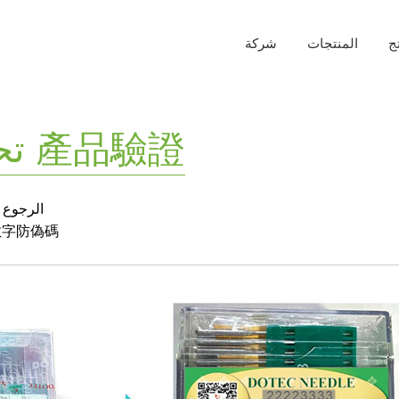
ج
المنتجات
شركة
تحديد المنتج الخاص بك 產品驗證
الرجوع 
數字防偽碼