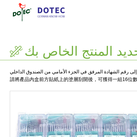
إلى رقم الشهادة المرفق في الجزء الأمامي من الصندوق الداخلي
請將產品內盒前方貼紙上的塗層刮開後，可獲得一組16位