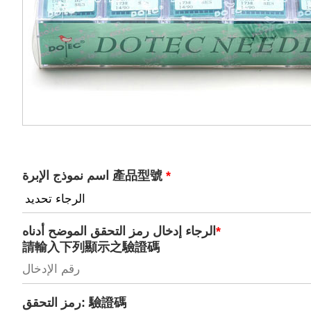
*
اسم نموذج الإبرة 產品型號
*
الرجاء إدخال رمز التحقق الموضح أدناه
請輸入下列顯示之驗證碼
رمز التحقق: 驗證碼